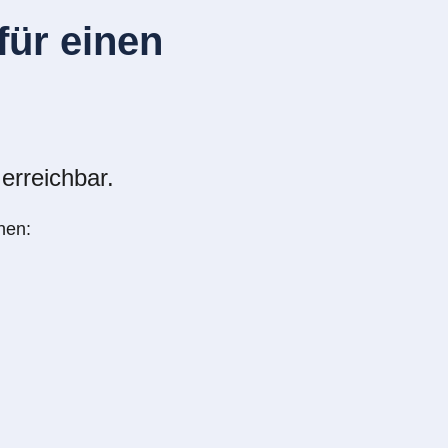
ür einen
erreichbar.
nen: